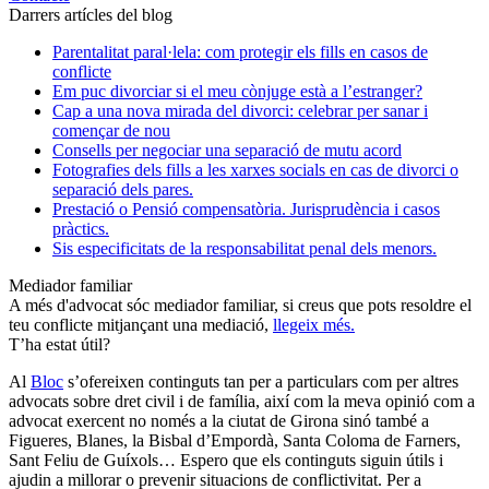
Darrers artícles del blog
Parentalitat paral·lela: com protegir els fills en casos de
conflicte
Em puc divorciar si el meu cònjuge està a l’estranger?
Cap a una nova mirada del divorci: celebrar per sanar i
començar de nou
Consells per negociar una separació de mutu acord
Fotografies dels fills a les xarxes socials en cas de divorci o
separació dels pares.
Prestació o Pensió compensatòria. Jurisprudència i casos
pràctics.
Sis especificitats de la responsabilitat penal dels menors.
Mediador familiar
A més d'advocat sóc mediador familiar, si creus que pots resoldre el
teu conflicte mitjançant una mediació,
llegeix més.
T’ha estat útil?
Al
Bloc
s’ofereixen continguts tan per a particulars com per altres
advocats sobre dret civil i de família, així com la meva opinió com a
advocat exercent no només a la ciutat de Girona sinó també a
Figueres, Blanes, la Bisbal d’Empordà, Santa Coloma de Farners,
Sant Feliu de Guíxols… Espero que els continguts siguin útils i
ajudin a millorar o prevenir situacions de conflictivitat. Per a