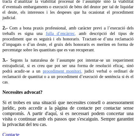
tracta d’analitzar la viabilitat processal de l’assumpte sinó la viabilitat
d’eventuals embargaments o execució de béns del deutor per tal de liquidar
el deute, els interessos i les despeses que ha ocasionat el procediment
judicial.
2.-
Com a bona praxis professional, amb caràcter previ a l’execució dels
treballs es signa una
fulla d’encàrrec
,
amb descripció del tipus de
procediment que es seguirà i els honoraris. Tractant-se d’una reclamació
d’impagats o d’un deute, el gruix dels honoraris es meriten en forma de
percentatge sobre les quantitats que es van recuperant.
3.-
Segons la naturalesa de l’assumpte pot intentar-se un requeriment
extrajudicial, si es creu que pot ser una forma de resolució eficaç, sinó
podrà acudir-se a un
procediment monitori
,
judici verbal o ordinari de
reclamació de quantitat o a un procediment d’execució de sentència si és el
cas.
Necessites advocat?
Si et trobes en una situació que necessites consell o assessorament
jurídic, pots accedir a la pàgina de contacte per contactar sense
compromís. A partir d'aquí, si es necessari podem concertar una
visita o continuar amb els passos que s'escaiguin. Sempre garantint
la privacitat del teu cas.
Contacte