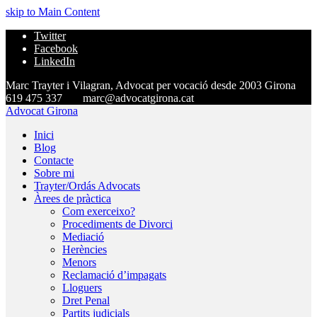
skip to Main Content
Twitter
Facebook
LinkedIn
Marc Trayter i Vilagran, Advocat per vocació desde 2003 Girona
619 475 337
marc@advocatgirona.cat
Advocat Girona
Inici
Blog
Contacte
Sobre mi
Trayter/Ordás Advocats
Àrees de pràctica
Com exerceixo?
Procediments de Divorci
Mediació
Herències
Menors
Reclamació d’impagats
Lloguers
Dret Penal
Partits judicials