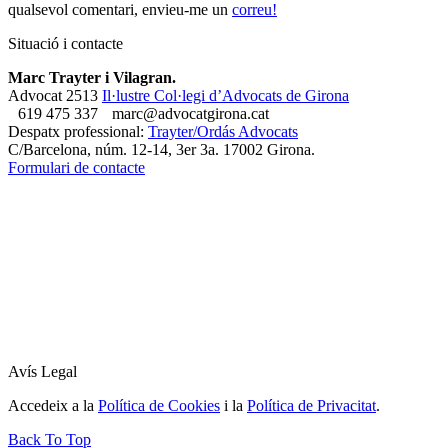
qualsevol comentari, envieu-me un
correu!
Situació i contacte
Marc Trayter i Vilagran.
Advocat 2513
Il·lustre Col·legi d’Advocats de Girona
619 475 337
marc@advocatgirona.cat
Despatx professional:
Trayter/Ordás Advocats
C/Barcelona, núm. 12-14, 3er 3a. 17002 Girona.
Formulari de contacte
Avís Legal
Accedeix a la
Política de Cookies
i la
Política de Privacitat
.
Back To Top